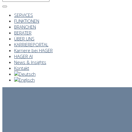
SERVICES
FUNKTIONEN
BRANCHEN
BERATER
ÜBER UNS
KARRIEREPORTAL
Karriere bei HAGER
HAGER AI
News & Insights
Kontakt
Mehr erfahren
THE HUMAN POTENTIAL COMPANY
THE
HUMAN
POTENTIAL
COMAPNY
01
100 Jahre 
THE