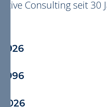
tive Consulting seit 30 
02
1926
1996
2026