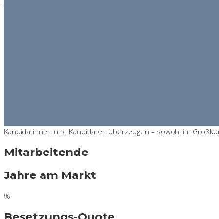
JAHRE
Jetzt entdecken!
Individuelles
EXECUTIVE SEAR
Individuelle T
Führungspotenzial
HAGER Executive Search
In 30 Jahren Executive Search haben wir profundes Branchen-K
Kandidatinnen und Kandidaten überzeugen – sowohl im Großkonzer
Mitarbeitende
Jahre am Markt
%
Besetzungs-Quote