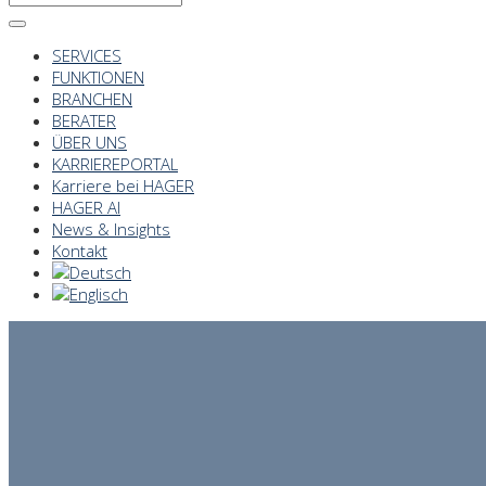
SERVICES
FUNKTIONEN
BRANCHEN
BERATER
ÜBER UNS
KARRIEREPORTAL
Karriere bei HAGER
HAGER AI
News & Insights
Kontakt
Mehr erfahren
THE HUMAN POTENTIAL COMPANY
THE
HUMAN
POTENTIAL
COMAPNY
01
100 Jahre Executive
THE
Search