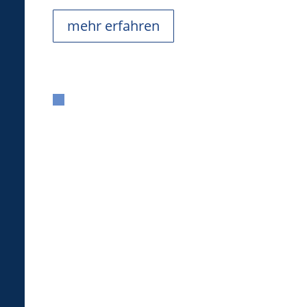
mehr erfahren
People Development: Aktuelle
Führungstrainings & Workshops bei der
HAGER Academy.