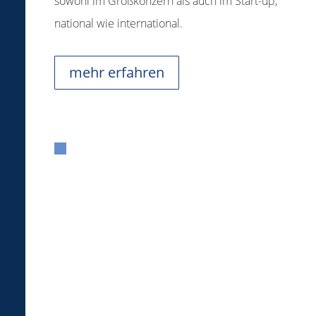
sowohl im Großkonzern als auch im Start-up,
national wie international.
mehr erfahren
Wertegebunden. Diskret. Zielführend.