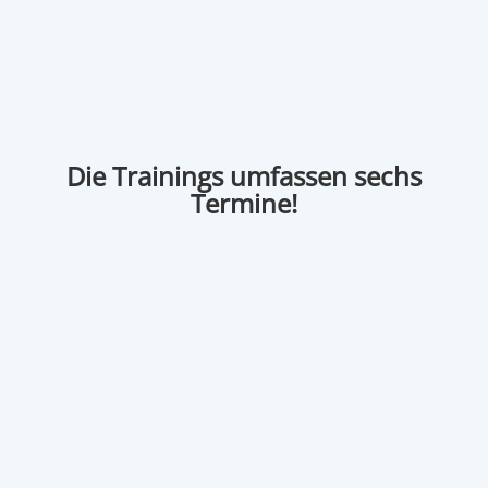
Die Trainings umfassen sechs
Termine!
City Hotel Bad Vilbel | Frankfurt
Alte Frankfurter Str. 13
D-61118 Bad Vilbel
TERMINE
Dienstag, den 14.10.2025