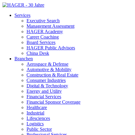
Services
Executive Search
Management Assessment
HAGER Academy
Career Coaching
Board Services
HAGER Public Advisors
China Desk
Branchen
Aerospace & Defense
Automotive & Mobility
Construction & Real Estate
Consumer Industries
Digital & Technology
Energy and Utility
Financial Services
Financial Sponsor Coverage
Healthcare
Industrial
Lifesciences
Logistics
Public Sector
Professional Services