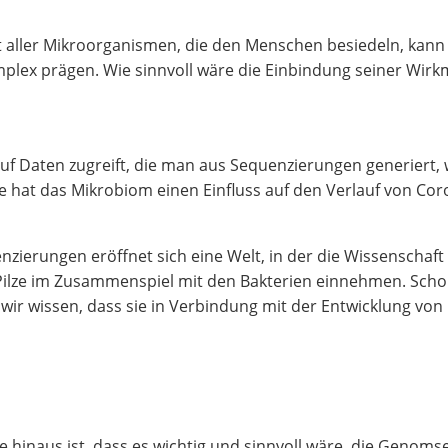
t aller Mikroorganismen, die den Menschen besiedeln, kann 
lex prägen. Wie sinnvoll wäre die Einbindung seiner Wir
 auf Daten zugreift, die man aus Sequenzierungen generiert,
 hat das Mikrobiom einen Einfluss auf den Verlauf von Co
zierungen eröffnet sich eine Welt, in der die Wissenschaf
e Pilze im Zusammenspiel mit den Bakterien einnehmen. Sch
ir wissen, dass sie in Verbindung mit der Entwicklung von
e hinaus ist, dass es wichtig und sinnvoll wäre, die Genom