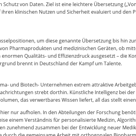
Schutz von Daten. Ziel ist eine leichtere Übersetzung („Vom
f ihren klinischen Nutzen und Sicherheit evaluiert und den P
lüsselpositionen, um diese genannte Übersetzung bis hin 
er von Pharmaprodukten und medizinischen Geräten, ob mi
m enormen Qualitäts- und Effizienzdruck ausgesetzt – die Kon
ergrund brennt in Deutschland der Kampf um Talente.
ma- und Biotech- Unternehmen extrem attraktive Arbeitgebe
hrichtungen strebt dorthin. Künstliche Intelligenz bei der
olumen, das verwertbares Wissen liefert, all das stellt eine
ier nur aufholen. In den Abteilungen der Forschung benöti
weise einem Verständnis für personalisierte Medizin, Algori
en zunehmend zusammen bei der Entwicklung neuer Medika
e durch die gemeinsame Arbeit mit orthogonalen Biopharm