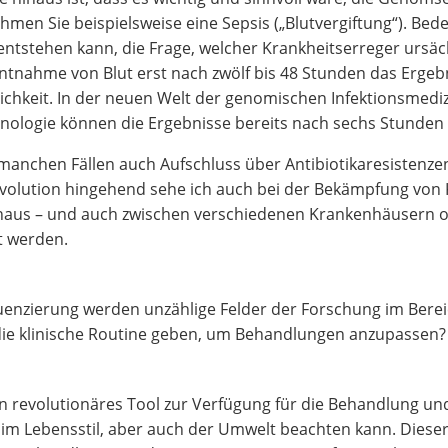
n Sie beispielsweise eine Sepsis („Blutvergiftung“). Bede
entstehen kann, die Frage, welcher Krankheitserreger ursä
ntnahme von Blut erst nach zwölf bis 48 Stunden das Ergebni
lichkeit. In der neuen Welt der genomischen Infektionsmed
nologie können die Ergebnisse bereits nach sechs Stunden 
anchen Fällen auch Aufschluss über Antibiotikaresistenzen.
 Revolution hingehend sehe ich auch bei der Bekämpfung vo
haus – und auch zwischen verschiedenen Krankenhäusern od
t werden.
enzierung werden unzählige Felder der Forschung im Bereic
 die klinische Routine geben, um Behandlungen anzupassen?
ein revolutionäres Tool zur Verfügung für die Behandlung u
 im Lebensstil, aber auch der Umwelt beachten kann. Dieser