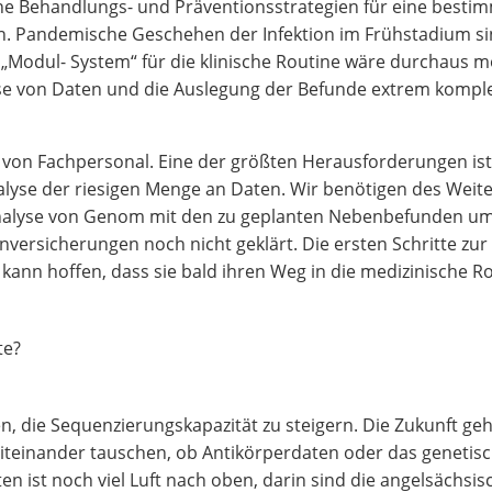
e Behandlungs- und Präventionsstrategien für eine bestim
n. Pandemische Geschehen der Infektion im Frühstadium si
„Modul- System“ für die klinische Routine wäre durchaus mö
yse von Daten und die Auslegung der Befunde extrem kompl
e von Fachpersonal. Eine der größten Herausforderungen is
alyse der riesigen Menge an Daten. Wir benötigen des Weite
 Analyse von Genom mit den zu geplanten Nebenbefunden umz
ersicherungen noch nicht geklärt. Die ersten Schritte zu
ann hoffen, dass sie bald ihren Weg in die medizinische R
ite?
, die Sequenzierungskapazität zu steigern. Die Zukunft gehö
einander tauschen, ob Antikörperdaten oder das genetische 
en ist noch viel Luft nach oben, darin sind die angelsächsis