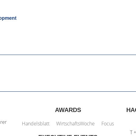
lopment
AWARDS
HA
hrer
Handelsblatt
WirtschaftsWoche
Focus
T 