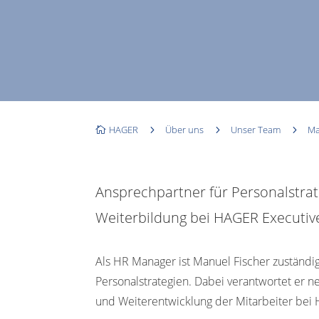
HAGER
5
Über uns
5
Unser Team
5
Ma

Ansprechpartner für Personalstrat
Weiterbildung bei HAGER Executive
Als HR Manager ist Manuel Fischer zuständi
Personalstrategien. Dabei verantwortet er 
und Weiterentwicklung der Mitarbeiter bei