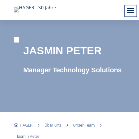
JASMIN PETER
Manager Technology Solutions
HAGER
5
Über uns
5
Unser Team
5

Jasmin Peter