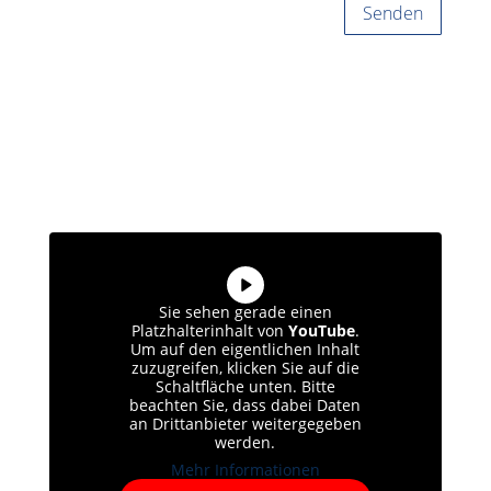
Senden
Sie sehen gerade einen
Platzhalterinhalt von
YouTube
.
Um auf den eigentlichen Inhalt
zuzugreifen, klicken Sie auf die
Schaltfläche unten. Bitte
beachten Sie, dass dabei Daten
an Drittanbieter weitergegeben
werden.
Mehr Informationen