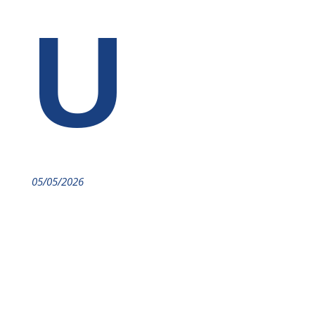
U
05/05/2026
LinkedIn
Xing
Twitter
Facebook
Print
HAGER Top-Voices:
Warum die modernste Selbstverwaltung
Deutschlands kein IT-Projekt ist, sondern eine Frage der