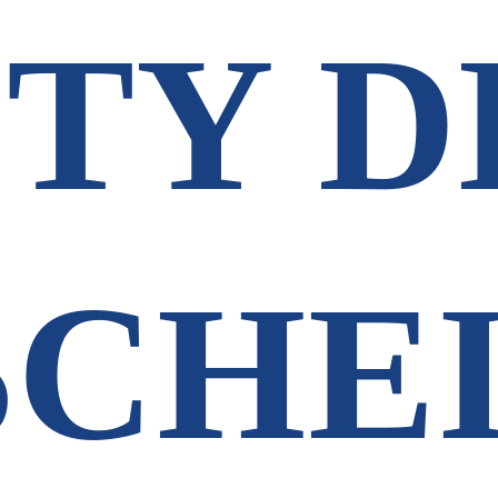
TY D
SCHE