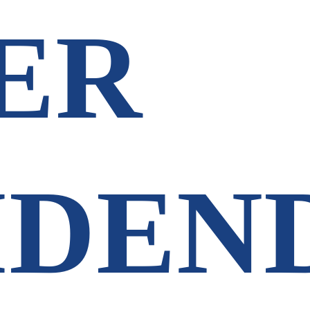
ER
IDEN