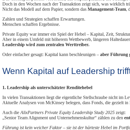
Doch in den Wochen nach der Transaktion zeigt sich, was wirklich trä
Nicht das Modell auf dem Papier, sondern das
Management-Team
, 
Zahlen und Strategien schaffen Erwartungen.
Menschen schaffen Ergebnisse.
Private Equity war immer ein Spiel der Hebel – Kapital, Zeit, Struktur
Aber in einem Umfeld mit höherem Wettbewerb, längeren Haltedauern
Leadership wird zum zentralen Werttreiber.
Oder einfacher gesagt: Kapital kann beschleunigen –
aber Führung g
Wenn Kapital auf Leadership triff
1. Leadership als unterschätzter Renditehebel
In vielen Transaktionen liegt die eigentliche Stellschraube nicht im L
Aktuelle Analysen von McKinsey belegen, dass Fonds, die gezielt in 
Auch die
AlixPartners Private Equity Leadership Study 2025
zeigt:
„Senior Team Alignment und Unternehmenskultur“ zählen zu den
en
Führung ist kein weicher Faktor – sie ist der härteste Hebel im Portfo