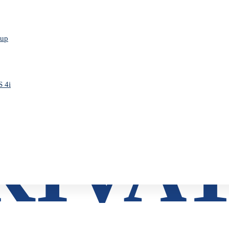
DERS
oup
S 4i
RIVA