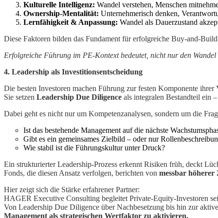
Kulturelle Intelligenz:
Wandel verstehen, Menschen mitnehmen
Ownership-Mentalität:
Unternehmerisch denken, Verantwortung
Lernfähigkeit & Anpassung:
Wandel als Dauerzustand akzepti
Diese Faktoren bilden das Fundament für erfolgreiche Buy-and-Build
Erfolgreiche Führung im PE-Kontext bedeutet, nicht nur den Wandel z
4. Leadership als Investitionsentscheidung
Die besten Investoren machen Führung zur festen Komponente ihrer V
Sie setzen
Leadership Due Diligence
als integralen Bestandteil ein 
Dabei geht es nicht nur um Kompetenzanalysen, sondern um die Frag
Ist das bestehende Management auf die nächste Wachstumsphas
Gibt es ein gemeinsames Zielbild – oder nur Rollenbeschreibu
Wie stabil ist die Führungskultur unter Druck?
Ein strukturierter Leadership-Prozess erkennt Risiken früh, deckt L
Fonds, die diesen Ansatz verfolgen, berichten von
messbar höherer Z
Hier zeigt sich die Stärke erfahrener Partner:
HAGER Executive Consulting begleitet Private-Equity-Investoren seit
Von Leadership Due Diligence über Nachbesetzung bis hin zur aktiv
Management als strategischen Wertfaktor zu aktivieren.