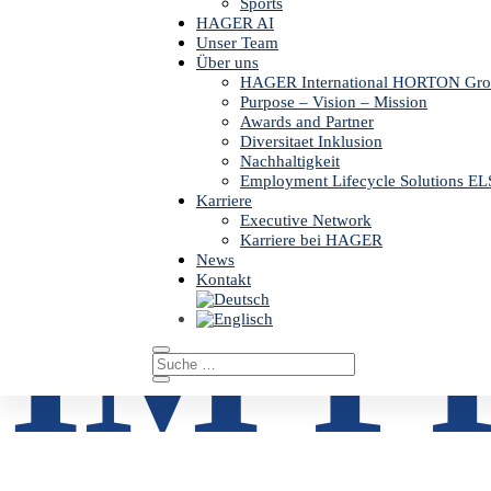
Sports
HAGER AI
LEA
Unser Team
Über uns
HAGER International HORTON Gr
Purpose – Vision – Mission
Awards and Partner
Diversitaet Inklusion
Nachhaltigkeit
Employment Lifecycle Solutions EL
Karriere
Executive Network
Karriere bei HAGER
News
IM P
Kontakt