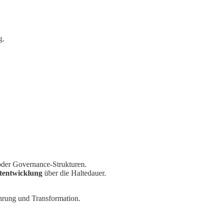
g.
 oder Governance-Strukturen.
rtentwicklung
über die Haltedauer.
ührung und Transformation.