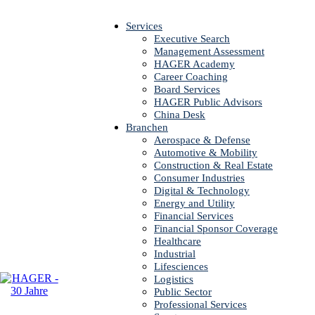
Services
Executive Search
Management Assessment
HAGER Academy
Career Coaching
Board Services
HAGER Public Advisors
China Desk
Branchen
Aerospace & Defense
Automotive & Mobility
Construction & Real Estate
WAR
Consumer Industries
Digital & Technology
Energy and Utility
Financial Services
Financial Sponsor Coverage
Healthcare
Industrial
Lifesciences
Logistics
Public Sector
Professional Services