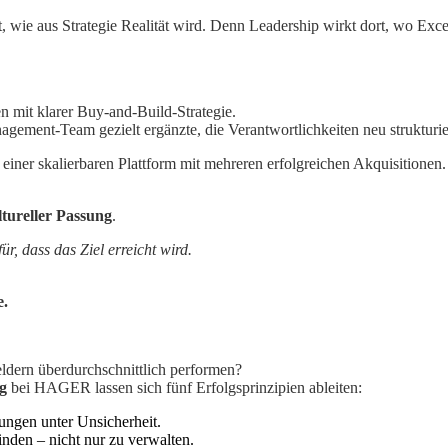
t, wie aus Strategie Realität wird. Denn Leadership wirkt dort, wo Exc
 mit klarer Buy-and-Build-Strategie.
ement-Team gezielt ergänzte, die Verantwortlichkeiten neu strukturie
ner skalierbaren Plattform mit mehreren erfolgreichen Akquisitionen.
ureller Passung
.
, dass das Ziel erreicht wird.
e.
ldern überdurchschnittlich performen?
g
bei HAGER lassen sich fünf Erfolgsprinzipien ableiten:
ungen unter Unsicherheit.
inden – nicht nur zu verwalten.