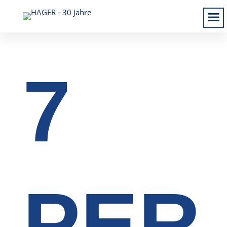
7
PER