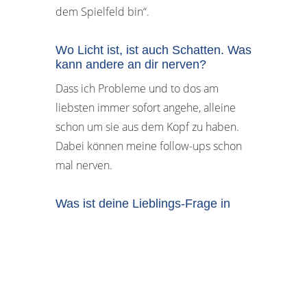
dem Spielfeld bin“.
Wo Licht ist, ist auch Schatten. Was
kann andere an dir nerven?
Dass ich Probleme und to dos am
liebsten immer sofort angehe, alleine
schon um sie aus dem Kopf zu haben.
Dabei können meine follow-ups schon
mal nerven.
Was ist deine Lieblings-Frage in
Interviews, die Du Kandidatinnen
und Kandidaten für Mandanten
stellst?
Ich sehe es als großes Privileg,
vertrauensvoll in die Welt meiner