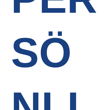
SÖ
NLI