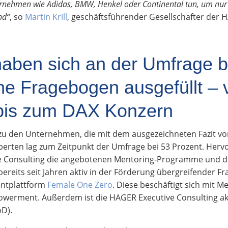
rnehmen wie Adidas, BMW, Henkel oder Continental tun, um nur 
nd“
, so
Martin Krill
, geschäftsführender Gesellschafter der 
ben sich an der Umfrage be
ne Fragebogen ausgefüllt –
bis zum DAX Konzern
zu den Unternehmen, die mit dem ausgezeichneten Fazit von
perten lag zum Zeitpunkt der Umfrage bei 53 Prozent. Herv
e Consulting die angebotenen Mentoring-Programme und di
ereits seit Jahren aktiv in der Förderung übergreifender 
entplattform
Female One Zero
. Diese beschäftigt sich mit 
powerment. Außerdem ist die HAGER Executive Consulting akti
oD).