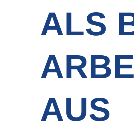
ALS 
ARBE
AUS