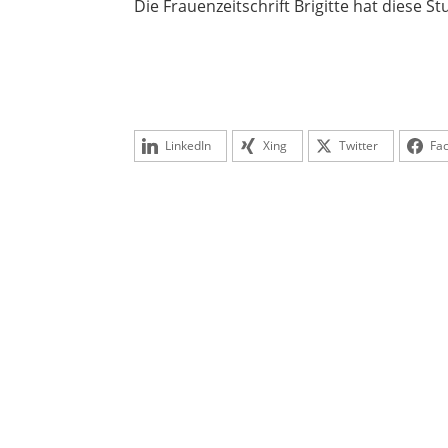
Die Frauenzeitschrift Brigitte hat diese Stu
LinkedIn
Xing
Twitter
Fa
Eine erfolgreiche Unternehmensnachfolge 