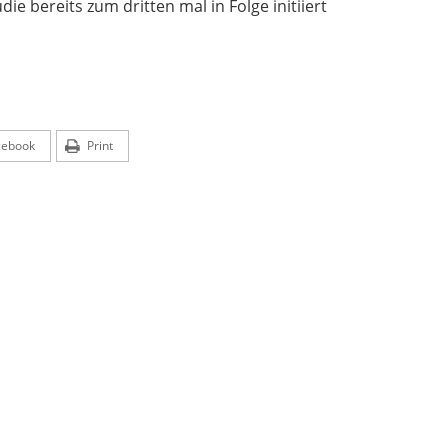
die bereits zum dritten mal in Folge initiiert
cebook
Print
beginnt lange vor dem Generationswechsel. Erfahren Sie, wie Un