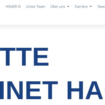
HAGER AI
Unser Team
Über uns
Karriere
New
ITTE
HNET H