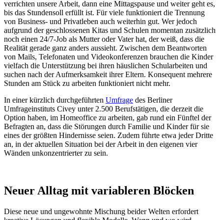
verrichten unsere Arbeit, dann eine Mittagspause und weiter geht es,
bis das Stundensoll erfüllt ist. Für viele funktioniert die Trennung
von Business- und Privatleben auch weiterhin gut. Wer jedoch
aufgrund der geschlossenen Kitas und Schulen momentan zusätzlich
noch einen 24/7-Job als Mutter oder Vater hat, der weiß, dass die
Realität gerade ganz anders aussieht. Zwischen dem Beantworten
von Mails, Telefonaten und Videokonferenzen brauchen die Kinder
vielfach die Unterstützung bei ihren häuslichen Schularbeiten und
suchen nach der Aufmerksamkeit ihrer Eltern. Konsequent mehrere
Stunden am Stück zu arbeiten funktioniert nicht mehr.
In einer kürzlich durchgeführten
Umfrage
des Berliner
Umfrageinstituts Civey unter 2.500 Berufstätigen, die derzeit die
Option haben, im Homeoffice zu arbeiten, gab rund ein Fünftel der
Befragten an, dass die Störungen durch Familie und Kinder für sie
eines der größten Hindernisse seien. Zudem führte etwa jeder Dritte
an, in der aktuellen Situation bei der Arbeit in den eigenen vier
Wänden unkonzentrierter zu sein.
Neuer Alltag mit variableren Blöcken
Diese neue und ungewohnte Mischung beider Welten erfordert