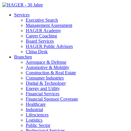
Services
Executive Search
Management Assessment
HAGER Academy
Career Coaching
Board Services
HAGER Public Advisors
China Desk
Branchen
Aerospace & Defense
Automotive & Mobility
Construction & Real Estate
Consumer Industries
Digital & Technology
Energy and Utility
Financial Services
Financial Sponsor Coverage
Healthcare
Industrial
Lifesciences
Logistics
Public Sector
Professional Services