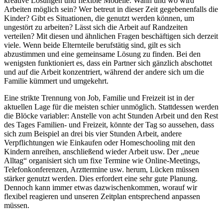
kreative Lösungen und flexible Modelle. Wann und wo wird
Arbeiten möglich sein? Wer betreut in dieser Zeit gegebenenfalls die
Kinder? Gibt es Situationen, die genutzt werden können, um
ungestört zu arbeiten? Lässt sich die Arbeit auf Randzeiten
verteilen? Mit diesen und ähnlichen Fragen beschäftigen sich derzeit
viele. Wenn beide Elternteile berufstätig sind, gilt es sich
abzustimmen und eine gemeinsame Lösung zu finden. Bei den
wenigsten funktioniert es, dass ein Partner sich gänzlich abschottet
und auf die Arbeit konzentriert, während der andere sich um die
Familie kümmert und umgekehrt.
Eine strikte Trennung von Job, Familie und Freizeit ist in der
aktuellen Lage für die meisten schier unmöglich. Stattdessen werden
die Blöcke variabler: Anstelle von acht Stunden Arbeit und den Rest
des Tages Familien- und Freizeit, könnte der Tag so aussehen, dass
sich zum Beispiel an drei bis vier Stunden Arbeit, andere
Verpflichtungen wie Einkaufen oder Homeschooling mit den
Kindern anreihen, anschließend wieder Arbeit usw. Der „neue
Alltag“ organisiert sich um fixe Termine wie Online-Meetings,
Telefonkonferenzen, Arzttermine usw. herum, Lücken müssen
stärker genutzt werden. Dies erfordert eine sehr gute Planung.
Dennoch kann immer etwas dazwischenkommen, worauf wir
flexibel reagieren und unseren Zeitplan entsprechend anpassen
müssen.