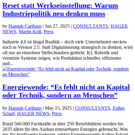
Reset statt Werkseinstellung: Warum
Industriepolitik neu denken muss
by
Hannah Carthaus
|
Jun 27, 2025
|
CONSULTANTS
,
HAGER
NEWS
,
Martin Krill
,
Press
Industrie 4.0 ist längst Realität – doch viele Unternehmen stecken
noch in Version 2.5. Statt Digitalisierung strategisch zu denken, wird
oft nur an einzelnen Stellschrauben gedreht. KI, Robotik und
vernetzte Systeme zeigen, wie Produktion schneller, effizienter
und...
Energiewende: “Es fehlt nicht an Kapital
oder Technik, sondern an Menschen”
by
Hannah Carthaus
|
May 15, 2025
|
CONSULTANTS
,
Esther
Scharf
,
HAGER NEWS
,
Press
Rund 560.000 Fachkräfte in über 250 Berufsbildern werden bis
2035 allein für den Ausbau erneuerbarer Energien gebraucht. Was
das für Stadtwerke bedeutet, erklärt Energieexpertin Esther Scharf.