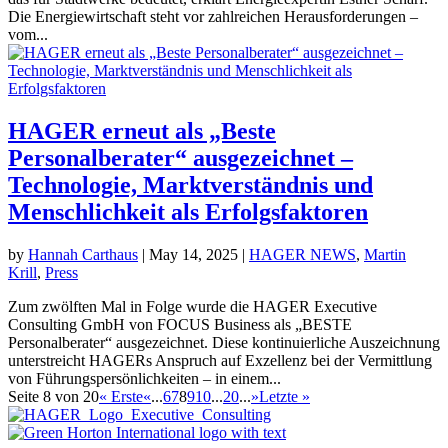
Die Energiewirtschaft steht vor zahlreichen Herausforderungen –
vom...
HAGER erneut als „Beste
Personalberater“ ausgezeichnet –
Technologie, Marktverständnis und
Menschlichkeit als Erfolgsfaktoren
by
Hannah Carthaus
|
May 14, 2025
|
HAGER NEWS
,
Martin
Krill
,
Press
Zum zwölften Mal in Folge wurde die HAGER Executive
Consulting GmbH von FOCUS Business als „BESTE
Personalberater“ ausgezeichnet. Diese kontinuierliche Auszeichnung
unterstreicht HAGERs Anspruch auf Exzellenz bei der Vermittlung
von Führungspersönlichkeiten – in einem...
Seite 8 von 20
« Erste
«
...
6
7
8
9
10
...
20
...
»
Letzte »